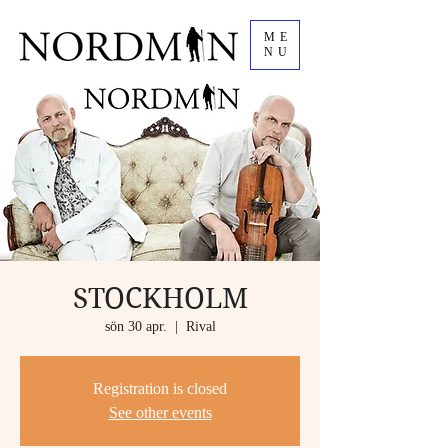
ME
NU
STOCKHOLM
sön 30 apr.
  |  
Rival
Registration is closed
See other events