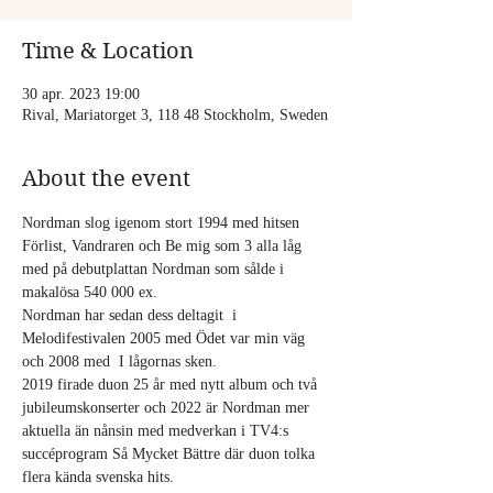
Time & Location
30 apr. 2023 19:00
Rival, Mariatorget 3, 118 48 Stockholm, Sweden
About the event
Nordman slog igenom stort 1994 med hitsen 
Förlist, Vandraren och Be mig som 3 alla låg 
med på debutplattan Nordman som sålde i 
makalösa 540 000 ex.
Nordman har sedan dess deltagit  i 
Melodifestivalen 2005 med Ödet var min väg 
och 2008 med  I lågornas sken.
2019 firade duon 25 år med nytt album och två 
jubileumskonserter och 2022 är Nordman mer 
aktuella än nånsin med medverkan i TV4:s 
succéprogram Så Mycket Bättre där duon tolka 
flera kända svenska hits.