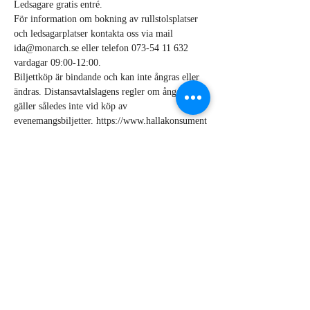
Ledsagare gratis entré.
För information om bokning av rullstolsplatser 
och ledsagarplatser kontakta oss via mail 
ida@monarch.se eller telefon 073-54 11 632 
vardagar 09:00-12:00.
Biljettköp är bindande och kan inte ångras eller 
ändras. Distansavtalslagens regler om ångerrätt 
gäller således inte vid köp av 
evenemangsbiljetter. https://www.hallakonsument
.se/varor-och-tjanster/konsert-och-
evenemangsbiljetter/
Show More
Share this event